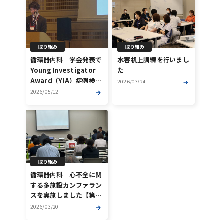
取り組み
取り組み
循環器内科｜学会発表で
水害机上訓練を行いまし
Young Investigator
た
Award（YIA）症例検討
2026/03/24
部門 最優秀賞を受賞し
2026/05/12
ました
取り組み
循環器内科｜心不全に関
する多施設カンファラン
スを実施しました【第6
回目】
2026/03/20