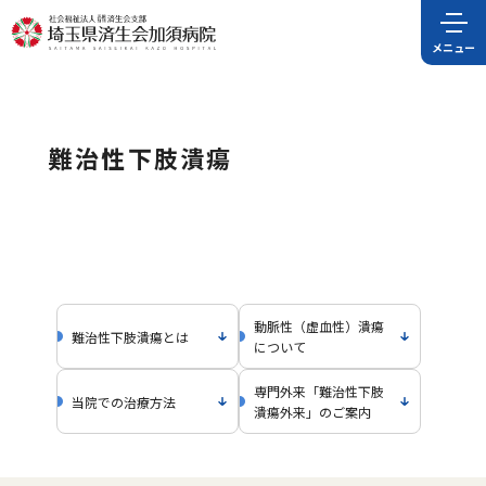
難治性下肢潰瘍
動脈性（虚血性）潰瘍
難治性下肢潰瘍とは
について
専門外来「難治性下肢
当院での治療方法
潰瘍外来」のご案内